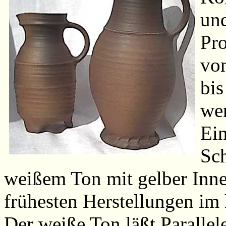
und
Pro
vo
bis
we
Ei
Sch
weißem Ton mit gelber Inne
frühesten Herstellungen im 
Der weiße Ton läßt Paralle